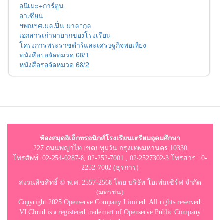
อนิเมะ+การ์ตูน
อาเซียน
ฯพณฯศ.มล.ปิ่น มาลากุล
เอกสารเก่าหายากของโรงเรียน
โครงการพระราชดำริและเศรษฐกิจพอเพียง
หนังสือรอจัดหมวด 68/1
หนังสือรอจัดหมวด 68/2
ห้องสมุดอิเล็กทรอนิกส์โรงเรียนเตรียมอุดมศึกษา
227 ถนนพญาไท เขตปทุมวัน กรุงเทพมหานคร 10330
โทรศัพท์ :02-254-0287-8, 02-252-7001 , 02-2527302-3 โทรสาร : 0-
2252-7002 (ธุรการ)
สงวนลิขสิทธิ์ © พ.ศ. 2557-2568 โดย บริษัท โอเพ่นเซิร์ฟ จำกัด
(มหาชน)
Copyright 2025 Openserve Company Limited. All rights reserved.
VLCloud is a registered trademart of Openserve Public Company