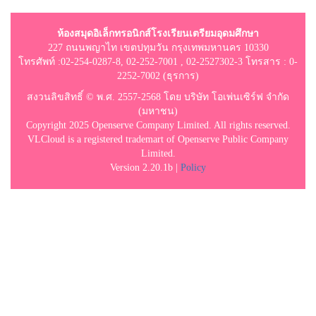
ห้องสมุดอิเล็กทรอนิกส์โรงเรียนเตรียมอุดมศึกษา
227 ถนนพญาไท เขตปทุมวัน กรุงเทพมหานคร 10330
โทรศัพท์ :02-254-0287-8, 02-252-7001 , 02-2527302-3 โทรสาร : 0-
2252-7002 (ธุรการ)
สงวนลิขสิทธิ์ © พ.ศ. 2557-2568 โดย บริษัท โอเพ่นเซิร์ฟ จำกัด
(มหาชน)
Copyright 2025 Openserve Company Limited. All rights reserved.
VLCloud is a registered trademart of Openserve Public Company
Limited.
Version 2.20.1b |
Policy