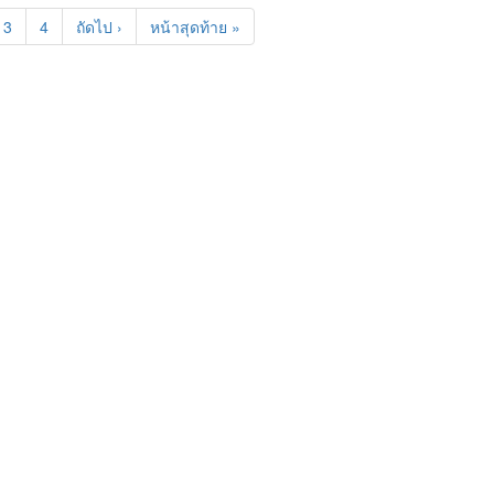
3
4
ถัดไป ›
หน้าสุดท้าย »