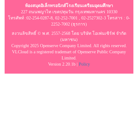
ห้องสมุดอิเล็กทรอนิกส์โรงเรียนเตรียมอุดมศึกษา
227 ถนนพญาไท เขตปทุมวัน กรุงเทพมหานคร 10330
โทรศัพท์ :02-254-0287-8, 02-252-7001 , 02-2527302-3 โทรสาร : 0-
2252-7002 (ธุรการ)
สงวนลิขสิทธิ์ © พ.ศ. 2557-2568 โดย บริษัท โอเพ่นเซิร์ฟ จำกัด
(มหาชน)
Copyright 2025 Openserve Company Limited. All rights reserved.
VLCloud is a registered trademart of Openserve Public Company
Limited.
Version 2.20.1b |
Policy