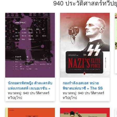
940 ประวัติศาสตร์ทวีปย
นักถอดรหัสหญิง ตัวละครลับ
กองกำลังเอสเอส หน่วย
แห่งเกรเตสท์ เจเนอเรชัน =
พิฆาตแห่งนาซี = The SS
หมวดหมู่: 940 ประวัติศาสตร์
หมวดหมู่: 940 ประวัติศาสตร์
Code Girls: The Untold
Nazi’s Elite Force
ทวีปยุโรป
ทวีปยุโรป
Story of the American
Women Code Breakers
of World