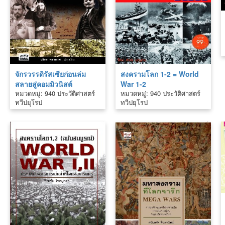
จักรวรรดิรัสเซียก่อนล่ม
สงครามโลก 1-2 = World
สลายสู่คอมมิวนิสต์
War 1-2
หมวดหมู่: 940 ประวัติศาสตร์
หมวดหมู่: 940 ประวัติศาสตร์
ทวีปยุโรป
ทวีปยุโรป