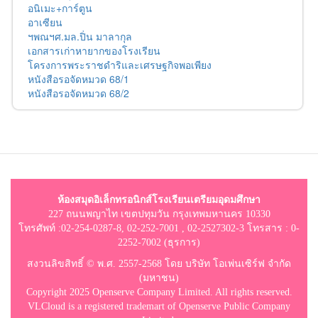
อนิเมะ+การ์ตูน
อาเซียน
ฯพณฯศ.มล.ปิ่น มาลากุล
เอกสารเก่าหายากของโรงเรียน
โครงการพระราชดำริและเศรษฐกิจพอเพียง
หนังสือรอจัดหมวด 68/1
หนังสือรอจัดหมวด 68/2
ห้องสมุดอิเล็กทรอนิกส์โรงเรียนเตรียมอุดมศึกษา
227 ถนนพญาไท เขตปทุมวัน กรุงเทพมหานคร 10330
โทรศัพท์ :02-254-0287-8, 02-252-7001 , 02-2527302-3 โทรสาร : 0-
2252-7002 (ธุรการ)
สงวนลิขสิทธิ์ © พ.ศ. 2557-2568 โดย บริษัท โอเพ่นเซิร์ฟ จำกัด
(มหาชน)
Copyright 2025 Openserve Company Limited. All rights reserved.
VLCloud is a registered trademart of Openserve Public Company