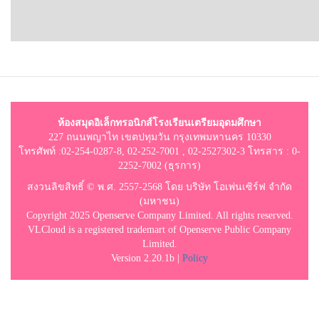
ห้องสมุดอิเล็กทรอนิกส์โรงเรียนเตรียมอุดมศึกษา
227 ถนนพญาไท เขตปทุมวัน กรุงเทพมหานคร 10330
โทรศัพท์ :02-254-0287-8, 02-252-7001 , 02-2527302-3 โทรสาร : 0-
2252-7002 (ธุรการ)
สงวนลิขสิทธิ์ © พ.ศ. 2557-2568 โดย บริษัท โอเพ่นเซิร์ฟ จำกัด
(มหาชน)
Copyright 2025 Openserve Company Limited. All rights reserved.
VLCloud is a registered trademart of Openserve Public Company
Limited.
Version 2.20.1b |
Policy