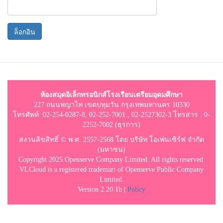
ล็อกอิน
ห้องสมุดอิเล็กทรอนิกส์โรงเรียนเตรียมอุดมศึกษา
227 ถนนพญาไท เขตปทุมวัน กรุงเทพมหานคร 10330
โทรศัพท์ :02-254-0287-8, 02-252-7001 , 02-2527302-3 โทรสาร : 0-
2252-7002 (ธุรการ)
สงวนลิขสิทธิ์ © พ.ศ. 2557-2568 โดย บริษัท โอเพ่นเซิร์ฟ จำกัด
(มหาชน)
Copyright 2025 Openserve Company Limited. All rights reserved.
VLCloud is a registered trademart of Openserve Public Company
Limited.
Version 2.20.1b |
Policy