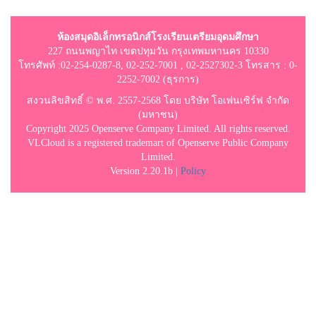
ห้องสมุดอิเล็กทรอนิกส์โรงเรียนเตรียมอุดมศึกษา
227 ถนนพญาไท เขตปทุมวัน กรุงเทพมหานคร 10330
โทรศัพท์ :02-254-0287-8, 02-252-7001 , 02-2527302-3 โทรสาร : 0-
2252-7002 (ธุรการ)
สงวนลิขสิทธิ์ © พ.ศ. 2557-2568 โดย บริษัท โอเพ่นเซิร์ฟ จำกัด
(มหาชน)
Copyright 2025 Openserve Company Limited. All rights reserved.
VLCloud is a registered trademart of Openserve Public Company
Limited.
Version 2.20.1b |
Policy